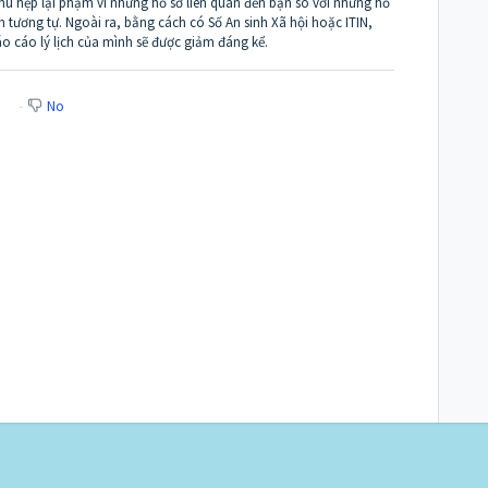
thu hẹp lại phạm vi những hồ sơ liên quan đến bạn so với những hồ
h tương tự. Ngoài ra, bằng cách có Số An sinh Xã hội hoặc ITIN,
áo cáo lý lịch của mình sẽ được giảm đáng kể.
No